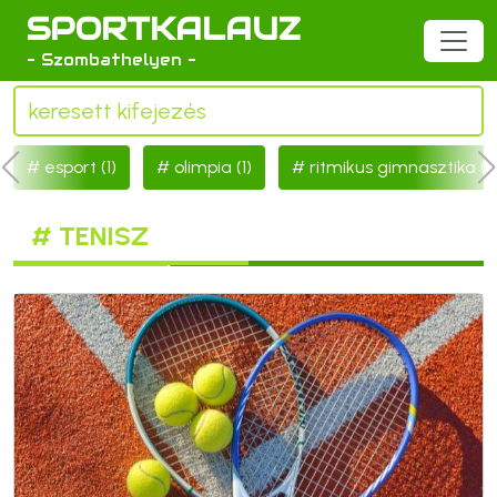
SPORTKALAUZ
- Szombathelyen -
esport (1)
olimpia (1)
ritmikus gimnasztika (2
# TENISZ