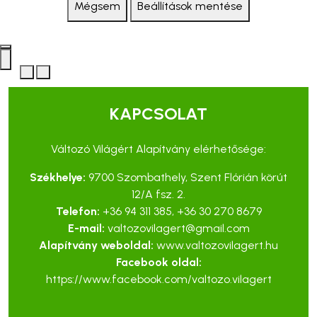
Mégsem
Beállítások mentése
KAPCSOLAT
Változó Világért Alapítvány elérhetősége:
Székhelye:
9700 Szombathely, Szent Flórián körút
12/A fsz. 2.
Telefon:
+36 94 311 385
,
+36 30 270 8679
E-mail:
valtozovilagert@gmail.com
Alapítvány weboldal:
www.valtozovilagert.hu
Facebook oldal:
https://www.facebook.com/valtozo.vilagert