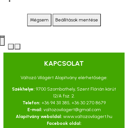
Mégsem
Beállítások mentése
KAPCSOLAT
Változó Világért Alapítvány elérhetősége:
Székhelye:
9700 Szombathely, Szent Flórián körút
12/A fsz. 2.
Telefon:
+36 94 311 385
,
+36 30 270 8679
E-mail:
valtozovilagert@gmail.com
Alapítvány weboldal:
www.valtozovilagert.hu
Facebook oldal: