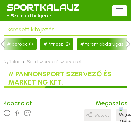
SPORTKALAUZ
- Szombathelyen -
aerobic (1)
fitnesz (2)
teremlabdarúgás (2)
Nyitólap
Sportszervező szervezet
# PANNONSPORT SZERVEZŐ ÉS
MARKETING KFT.
Kapcsolat
Megosztás
Másolás