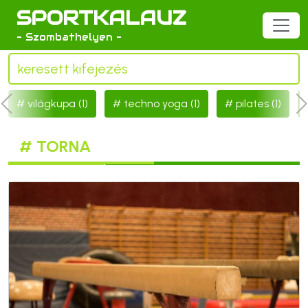
SPORTKALAUZ
- Szombathelyen -
világkupa (1)
techno yoga (1)
pilates (1)
# TORNA