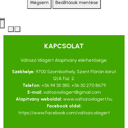
Mégsem
Beállítások mentése
KAPCSOLAT
Változó Világért Alapítvány elérhetősége:
Székhelye:
9700 Szombathely, Szent Flórián körút
12/A fsz. 2.
Telefon:
+36 94 311 385
,
+36 30 270 8679
E-mail:
valtozovilagert@gmail.com
Alapítvány weboldal:
www.valtozovilagert.hu
Facebook oldal:
https://www.facebook.com/valtozo.vilagert