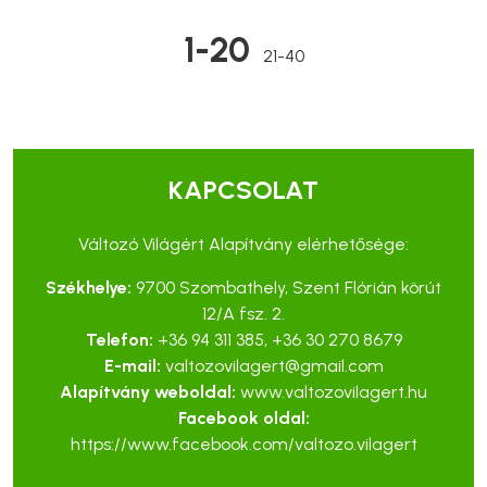
1-20
21-40
KAPCSOLAT
Változó Világért Alapítvány elérhetősége:
Székhelye:
9700 Szombathely, Szent Flórián körút
12/A fsz. 2.
Telefon:
+36 94 311 385
,
+36 30 270 8679
E-mail:
valtozovilagert@gmail.com
Alapítvány weboldal:
www.valtozovilagert.hu
Facebook oldal:
https://www.facebook.com/valtozo.vilagert