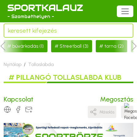
SPORTKALAUZ
- Szombathelyen -
búvárkodás (1)
Streetball (3)
torna (2)
Nyitólap
Tollaslabda
# PILLANGÓ TOLLASLABDA KLUB
Kapcsolat
Megosztás
Másolás