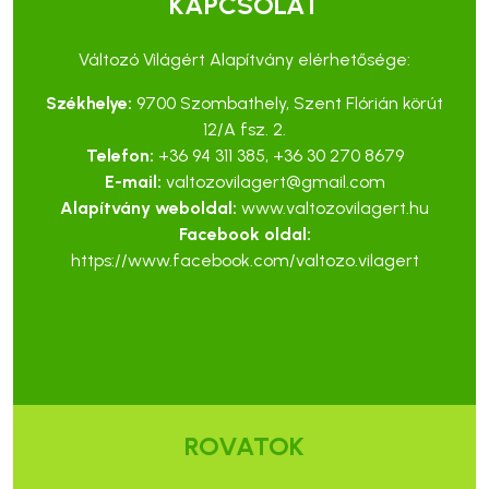
KAPCSOLAT
Változó Világért Alapítvány elérhetősége:
Székhelye:
9700 Szombathely, Szent Flórián körút
12/A fsz. 2.
Telefon:
+36 94 311 385
,
+36 30 270 8679
E-mail:
valtozovilagert@gmail.com
Alapítvány weboldal:
www.valtozovilagert.hu
Facebook oldal:
https://www.facebook.com/valtozo.vilagert
ROVATOK