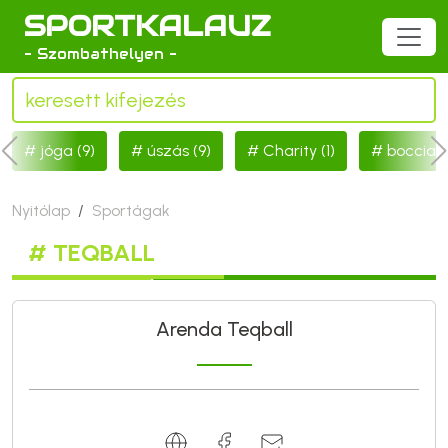
SPORTKALAUZ
- Szombathelyen -
jóga (9)
úszás (9)
Charity (1)
boccia (1
Nyitólap
Sportágak
# TEQBALL
Arenda Teqball