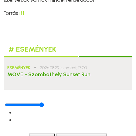
szervezők várnak minden érdeklődőt!
Forrás
itt
.
# ESEMÉNYEK
ESEMÉNYEK
●
2026.08.29. szombat, 17:00
MOVE - Szombathely Sunset Run