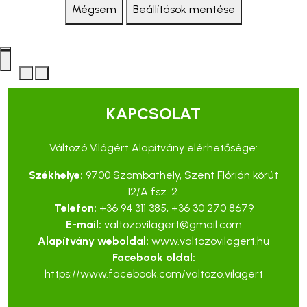
Mégsem
Beállítások mentése
KAPCSOLAT
Változó Világért Alapítvány elérhetősége:
Székhelye:
9700 Szombathely, Szent Flórián körút
12/A fsz. 2.
Telefon:
+36 94 311 385
,
+36 30 270 8679
E-mail:
valtozovilagert@gmail.com
Alapítvány weboldal:
www.valtozovilagert.hu
Facebook oldal:
https://www.facebook.com/valtozo.vilagert