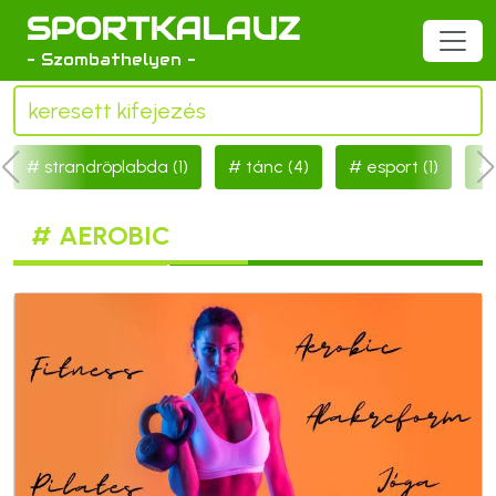
SPORTKALAUZ
- Szombathelyen -
strandröplabda (1)
tánc (4)
esport (1)
# AEROBIC