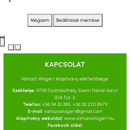
Mégsem
Beállítások mentése
KAPCSOLAT
Változó Világért Alapítvány elérhetősége:
Székhelye:
9700 Szombathely, Szent Flórián körút
12/A fsz. 2.
Telefon:
+36 94 311 385
,
+36 30 270 8679
E-mail:
valtozovilagert@gmail.com
Alapítvány weboldal:
www.valtozovilagert.hu
Facebook oldal: