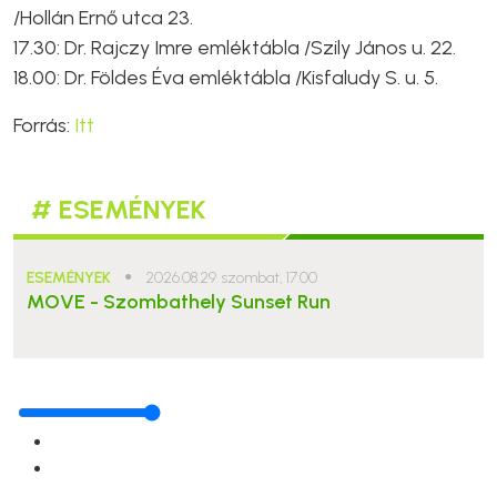
/Hollán Ernő utca 23.
17.30: Dr. Rajczy Imre emléktábla /Szily János u. 22.
18.00: Dr. Földes Éva emléktábla /Kisfaludy S. u. 5.
Forrás:
Itt
# ESEMÉNYEK
ESEMÉNYEK
●
2026.08.29. szombat, 17:00
MOVE - Szombathely Sunset Run