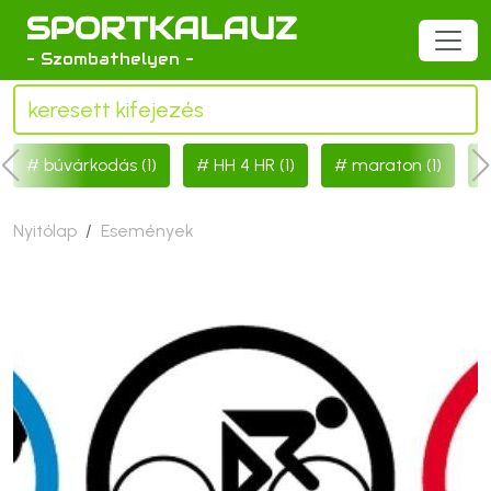
SPORTKALAUZ
- Szombathelyen -
búvárkodás (1)
HH 4 HR (1)
maraton (1)
Nyitólap
Események