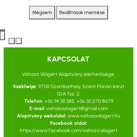
Mégsem
Beállítások mentése
KAPCSOLAT
Változó Világért Alapítvány elérhetősége:
Székhelye:
9700 Szombathely, Szent Flórián körút
12/A fsz. 2.
Telefon:
+36 94 311 385
,
+36 30 270 8679
E-mail:
valtozovilagert@gmail.com
Alapítvány weboldal:
www.valtozovilagert.hu
Facebook oldal:
https://www.facebook.com/valtozo.vilagert