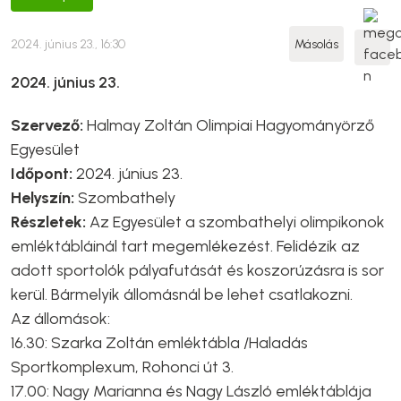
2024. június 23., 16:30
Másolás
2024. június 23.
Szervező:
Halmay Zoltán Olimpiai Hagyományörző
Egyesület
Időpont:
2024. június 23.
Helyszín:
Szombathely
Részletek:
Az Egyesület a szombathelyi olimpikonok
emléktábláinál tart megemlékezést. Felidézik az
adott sportolók pályafutását és koszorúzásra is sor
kerül. Bármelyik állomásnál be lehet csatlakozni.
Az állomások:
16.30: Szarka Zoltán emléktábla /Haladás
Sportkomplexum, Rohonci út 3.
17.00: Nagy Marianna és Nagy László emléktáblája